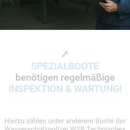
SPEZIALBOOTE
benötigen regelmäßige
INSPEKTION & WARTUNG!
Hierzu zählen unter anderem Boote der
Wasserschutzpolizei WSP, Technisches