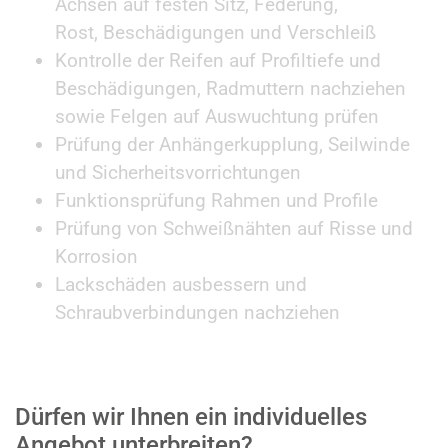
Achsen auf festen Sitz, Federung,
Rost, Beschädigungen und Verschleiß
Kontrolle der Reifen auf Profiltiefe und
Beschädigungen, Radmuttern nachziehen
sowie Felgen auf Auswuchtung prüfen
Prüfung der Anhängerkupplung, Seilwinde
und Sicherheitsvorrichtungen
Funktionsprüfung Rahmen und Profile
Prüfung von Schweißnähten auf Risse und
Korrosion
Lackschäden ausbessern und
Schraubverbindungen nachziehen
Dürfen wir Ihnen ein individuelles
Angebot unterbreiten?